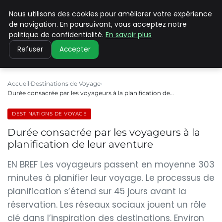
Nous utilisons des cookies pour améliorer votre expérience
PILAT PATRIMOINES
de navigation. En poursuivant, vous acceptez notre
politique de confidentialité.
En savoir plus
Refuser
Accepter
Accueil
Destinations de Voyage
Durée consacrée par les voyageurs à la planification de…
DESTINATIONS DE VOYAGE
Durée consacrée par les voyageurs à la
planification de leur aventure
EN BREF Les voyageurs passent en moyenne 303
minutes à planifier leur voyage. Le processus de
planification s’étend sur 45 jours avant la
réservation. Les réseaux sociaux jouent un rôle
clé dans l’inspiration des destinations. Environ