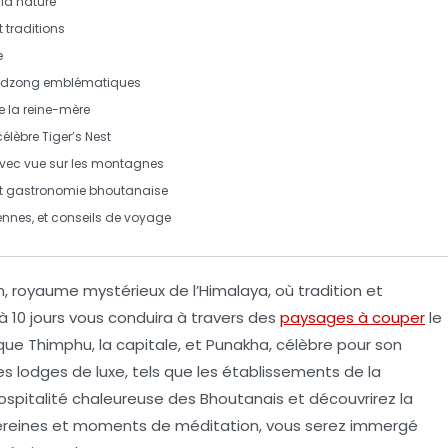
la nature
 traditions
e
dzong
emblématiques
e la reine-mère
célèbre
Tiger’s Nest
vec vue sur les montagnes
s et gastronomie bhoutanaise
ennes, et conseils de voyage
 royaume mystérieux de l’Himalaya, où tradition et
à 10 jours
vous conduira à travers des
paysages à couper
le
 que
Thimphu
, la capitale, et
Punakha
, célèbre pour son
des
lodges de luxe
, tels que les établissements de la
ospitalité chaleureuse des Bhoutanais et découvrirez la
 sereines et moments de méditation, vous serez immergé