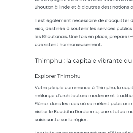
Bhoutan à l’Inde et à d’autres destinations a
Il est également nécessaire de s’acquitter 
visa, destinée à soutenir les services publics
les Bhoutanais. Une fois en place, préparez
coexistent harmonieusement.
Thimphu : la capitale vibrante d
Explorer Thimphu
Votre périple commence à
Thimphu
, la ca
mélange d’architecture moderne et traditionn
Flânez dans les rues où se mêlent pubs animé
visiter le
Bouddha Dordenma
, une statue ma
saisissante sur la région.
Les visiteurs ne manqueront pas d’être sédui