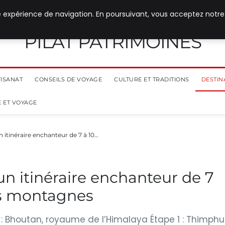
e expérience de navigation. En poursuivant, vous acceptez notre
PILAT PATRIMOINES
TISANAT
CONSEILS DE VOYAGE
CULTURE ET TRADITIONS
DESTIN
 ET VOYAGE
 itinéraire enchanteur de 7 à 10…
un itinéraire enchanteur de 7
es montagnes
on : Bhoutan, royaume de l’Himalaya Étape 1 : Thimphu