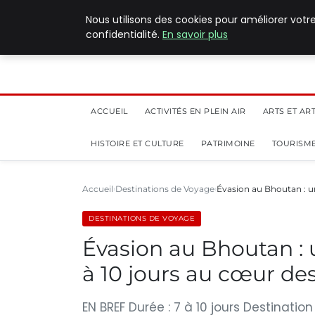
5 août 2026
Nous utilisons des cookies pour améliorer votr
confidentialité.
En savoir plus
ACCUEIL
ACTIVITÉS EN PLEIN AIR
ARTS ET AR
HISTOIRE ET CULTURE
PATRIMOINE
TOURISME
Accueil
Destinations de Voyage
Évasion au Bhoutan : un
DESTINATIONS DE VOYAGE
Évasion au Bhoutan : 
à 10 jours au cœur d
EN BREF Durée : 7 à 10 jours Destinati