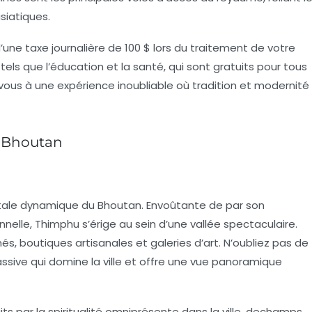
siatiques.
d’une
taxe journalière
de 100 $ lors du traitement de votre
 tels que l’éducation et la santé, qui sont gratuits pour tous
-vous à une expérience inoubliable où tradition et modernité
u Bhoutan
pitale dynamique du Bhoutan. Envoûtante de par son
elle, Thimphu s’érige au sein d’une vallée spectaculaire.
s, boutiques artisanales et galeries d’art. N’oubliez pas de
ssive qui domine la ville et offre une vue panoramique
ts par la spiritualité omniprésente dans la ville, dechamps