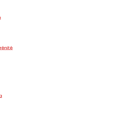
n
rénité
a