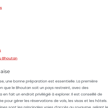
ls
s
u Bhoutan
aise
e, une bonne préparation est essentielle. La première
Bien que le Bhoutan soit un pays restreint, avec des
en fait un endroit privilégié à explorer. Il est conseillé de
e pour gérer les réservations de vols, les visas et les hôtels.
ines sont les principales voies d’accès au royaume, reliant l