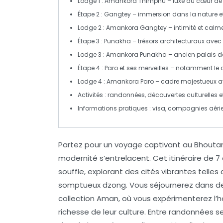
Lodge 1 :
Amankora Thimphu
– luxe au cœur de 
Étape 2 :
Gangtey
– immersion dans la nature et
Lodge 2 :
Amankora Gangtey
– intimité et calm
Étape 3 :
Punakha
– trésors architecturaux avec
Lodge 3 :
Amankora Punakha
– ancien palais d
Étape 4 :
Paro
et ses merveilles – notamment le 
Lodge 4 :
Amankora Paro
– cadre majestueux a
Activités : randonnées, découvertes culturelle
Informations pratiques : visa, compagnies aéri
Partez pour un voyage captivant au Bhoutan,
modernité s’entrelacent. Cet itinéraire de
7 
souffle, explorant des cités vibrantes telles
somptueux dzong. Vous séjournerez dans 
collection Aman, où vous expérimenterez l’h
richesse de leur culture. Entre randonnées