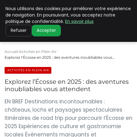
Nous utilisons des cookies pour améliorer votre expérience
PILAT PATRIMOINES
de navigation. En poursuivant, vous acceptez notre
politique de confidentialité.
En savoir plus
Refuser
Accepter
Accueil
Activités en Plein Air
Explorez l’Écosse en 2025 : des aventures inoubliables vous…
ACTIVITÉS EN PLEIN AIR
Explorez l’Écosse en 2025 : des aventures
inoubliables vous attendent
EN BREF Destinations incontournables :
châteaux, lochs et paysages spectaculaires
Itinéraires de road trip pour parcourir l’Écosse en
2025 Expériences de culture et gastronomie
locales Événements marquants et