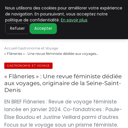
Nous utilisons des cookies pour améliorer votre expérience
PILAT PATRIMOINES
de navigation. En poursuivant, vous acceptez notre
politique de confidentialité.
En savoir plus
Refuser
Accepter
Accueil
Gastronomie et Voyage
« Flâneries » : Une revue féministe dédiée aux voyages…
GASTRONOMIE ET VOYAGE
« Flâneries » : Une revue féministe dédiée
aux voyages, originaire de la Seine-Saint-
Denis
EN BREF Flâneries : Revue de voyage féministe
lancée en janvier 2024. Co-fondatrices : Paule-
Élise Boudou et Justine Veillard parmi d’autres.
Focus sur le voyage sous un prisme féministe.