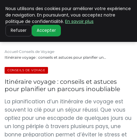
Nous utilisons des cookies pour améliorer votre expérience
PILAT PATRIMOINES
de navigation. En poursuivant, vous acceptez notre
politique de confidentialité.
En savoir plus
Refuser
Accepter
Accueil
Conseils de Voyage
Itinéraire voyage : conseils et astuces pour planifier un…
CONSEILS DE VOYAGE
Itinéraire voyage : conseils et astuces
pour planifier un parcours inoubliable
La planification d’un itinéraire de voyage est
souvent la clé pour un séjour réussi. Que vous
optiez pour une escapade de quelques jours ou
un long périple à travers plusieurs pays, une
bonne préparation permet d’éviter le stress et