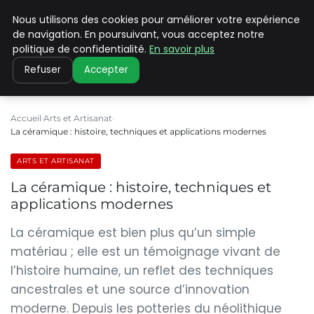
Nous utilisons des cookies pour améliorer votre expérience
PILAT PATRIMOINES
de navigation. En poursuivant, vous acceptez notre
politique de confidentialité.
En savoir plus
Refuser
Accepter
Accueil
Arts et Artisanat
La céramique : histoire, techniques et applications modernes
ARTS ET ARTISANAT
La céramique : histoire, techniques et
applications modernes
La céramique est bien plus qu’un simple
matériau ; elle est un témoignage vivant de
l’histoire humaine, un reflet des techniques
ancestrales et une source d’innovation
moderne. Depuis les potteries du néolithique