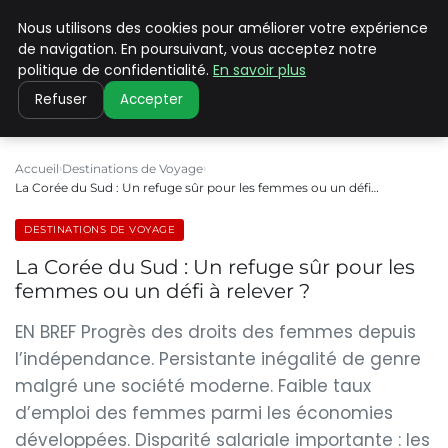
Nous utilisons des cookies pour améliorer votre expérience
PILAT PATRIMOINES
de navigation. En poursuivant, vous acceptez notre
politique de confidentialité.
En savoir plus
Refuser
Accepter
Accueil
Destinations de Voyage
La Corée du Sud : Un refuge sûr pour les femmes ou un défi…
DESTINATIONS DE VOYAGE
La Corée du Sud : Un refuge sûr pour les
femmes ou un défi à relever ?
EN BREF Progrès des droits des femmes depuis
l’indépendance. Persistante inégalité de genre
malgré une société moderne. Faible taux
d’emploi des femmes parmi les économies
développées. Disparité salariale importante : les