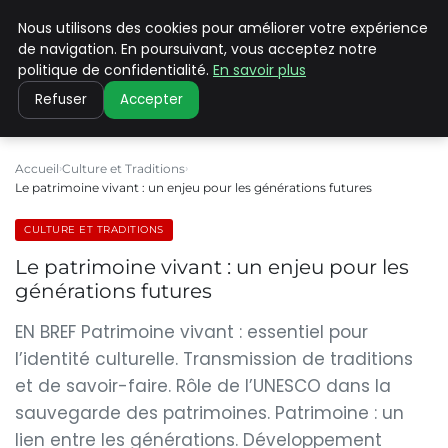
Nous utilisons des cookies pour améliorer votre expérience
PILAT PATRIMOINES
de navigation. En poursuivant, vous acceptez notre
politique de confidentialité.
En savoir plus
Refuser
Accepter
Accueil
Culture et Traditions
Le patrimoine vivant : un enjeu pour les générations futures
CULTURE ET TRADITIONS
Le patrimoine vivant : un enjeu pour les
générations futures
EN BREF Patrimoine vivant : essentiel pour
l’identité culturelle. Transmission de traditions
et de savoir-faire. Rôle de l’UNESCO dans la
sauvegarde des patrimoines. Patrimoine : un
lien entre les générations. Développement