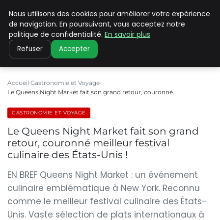
Nous utilisons des cookies pour améliorer votre expérience
PILAT PATRIMOINES
de navigation. En poursuivant, vous acceptez notre
politique de confidentialité.
En savoir plus
Refuser
Accepter
Accueil
Gastronomie et Voyage
Le Queens Night Market fait son grand retour, couronné…
GASTRONOMIE ET VOYAGE
Le Queens Night Market fait son grand
retour, couronné meilleur festival
culinaire des États-Unis !
EN BREF Queens Night Market : un événement
culinaire emblématique à New York. Reconnu
comme le meilleur festival culinaire des États-
Unis. Vaste sélection de plats internationaux à