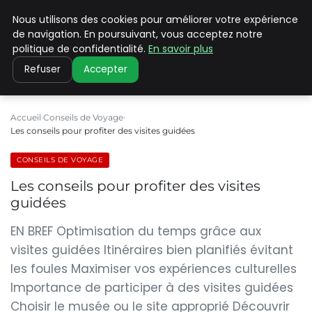
Nous utilisons des cookies pour améliorer votre expérience
PILAT PATRIMOINES
de navigation. En poursuivant, vous acceptez notre
politique de confidentialité.
En savoir plus
Refuser
Accepter
Accueil
Conseils de Voyage
Les conseils pour profiter des visites guidées
CONSEILS DE VOYAGE
Les conseils pour profiter des visites
guidées
EN BREF Optimisation du temps grâce aux
visites guidées Itinéraires bien planifiés évitant
les foules Maximiser vos expériences culturelles
Importance de participer à des visites guidées
Choisir le musée ou le site approprié Découvrir