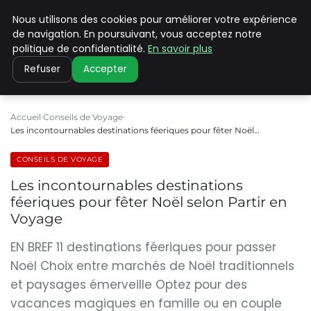
Nous utilisons des cookies pour améliorer votre expérience
PILAT PATRIMOINES
de navigation. En poursuivant, vous acceptez notre
politique de confidentialité.
En savoir plus
Refuser
Accepter
Accueil
Conseils de Voyage
Les incontournables destinations féeriques pour fêter Noël…
CONSEILS DE VOYAGE
Les incontournables destinations
féeriques pour fêter Noël selon Partir en
Voyage
EN BREF 11 destinations féeriques pour passer
Noël Choix entre marchés de Noël traditionnels
et paysages émerveille Optez pour des
vacances magiques en famille ou en couple