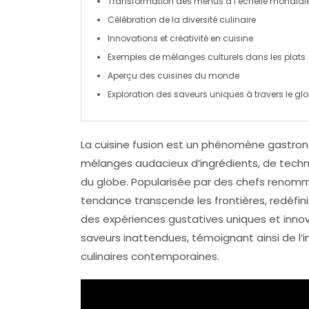
Transformation des
menus
à l’échelle mondial
Célébration de la
diversité culinaire
Innovations et
créativité
en cuisine
Exemples de
mélanges culturels
dans les plats
Aperçu des
cuisines du monde
Exploration des
saveurs uniques
à travers le gl
La
cuisine fusion
est un phénomène gastrono
mélanges audacieux d’ingrédients, de techni
du globe. Popularisée par des chefs renomm
tendance transcende les frontières, redéfini
des expériences gustatives uniques et innova
saveurs inattendues, témoignant ainsi de l’i
culinaires contemporaines.