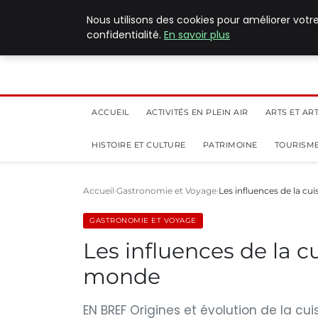
5 août 2026
Nous utilisons des cookies pour améliorer votr
confidentialité.
En savoir plus
ACCUEIL
ACTIVITÉS EN PLEIN AIR
ARTS ET AR
HISTOIRE ET CULTURE
PATRIMOINE
TOURISME
Accueil
Gastronomie et Voyage
Les influences de la cui
GASTRONOMIE ET VOYAGE
Les influences de la cu
monde
EN BREF Origines et évolution de la cu