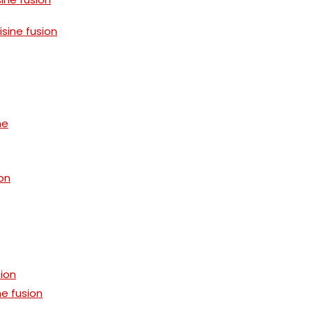
isine fusion
ne
on
sion
e fusion