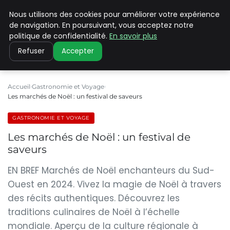
Nous utilisons des cookies pour améliorer votre expérience
PILAT PATRIMOINES
de navigation. En poursuivant, vous acceptez notre
politique de confidentialité.
En savoir plus
Refuser
Accepter
Accueil
Gastronomie et Voyage
Les marchés de Noël : un festival de saveurs
GASTRONOMIE ET VOYAGE
Les marchés de Noël : un festival de
saveurs
EN BREF Marchés de Noël enchanteurs du Sud-
Ouest en 2024. Vivez la magie de Noël à travers
des récits authentiques. Découvrez les
traditions culinaires de Noël à l’échelle
mondiale. Aperçu de la culture régionale à