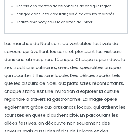
Secrets des
recettes traditionnelles
de chaque région.
Plongée dans le
folklore
français à travers les marchés.
Beauté d’
Annecy
sous le charme de l’hiver.
Les
marchés de Noël
sont de véritables
festivals de
saveurs
qui éveillent les sens et plongent les visiteurs
dans une atmosphère féerique. Chaque région dévoile
ses
traditions culinaires
, avec des spécialités uniques
qui racontent l’histoire locale. Des
délices sucrés
tels
que les
biscuits de Noël
, aux plats salés réconfortants,
chaque stand est une invitation à explorer la
culture
régionale
à travers la gastronomie. La magie opère
également grâce aux
artisanats
locaux, qui attirent les
touristes
en quête d’authenticité. En parcourant les
allées festives, on découvre non seulement des
saveurs mais aussi des récits de
folklore
et des