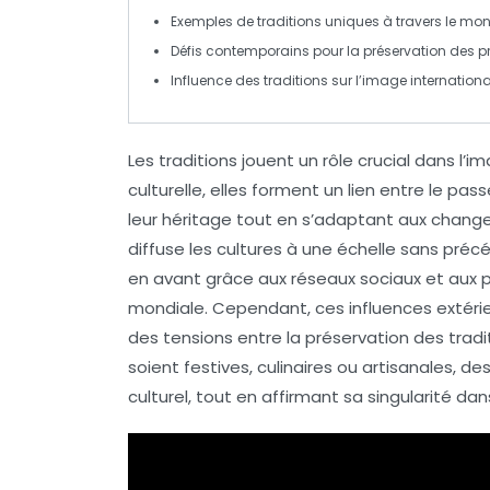
Exemples de traditions uniques à travers le mo
Défis contemporains pour la
préservation
des pr
Influence des traditions sur l’image
internationa
Les
traditions
jouent un rôle crucial dans l’
im
culturelle
, elles forment un lien entre le
pass
leur héritage tout en s’adaptant aux chan
diffuse les cultures à une échelle sans préc
en avant grâce aux
réseaux sociaux
et aux p
mondiale. Cependant, ces influences extérie
des tensions entre la
préservation des tradi
soient
festives
,
culinaires
ou
artisanales
, de
culturel
, tout en affirmant sa
singularité
dans