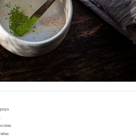
 pays.
t
.
ocales.
elles.