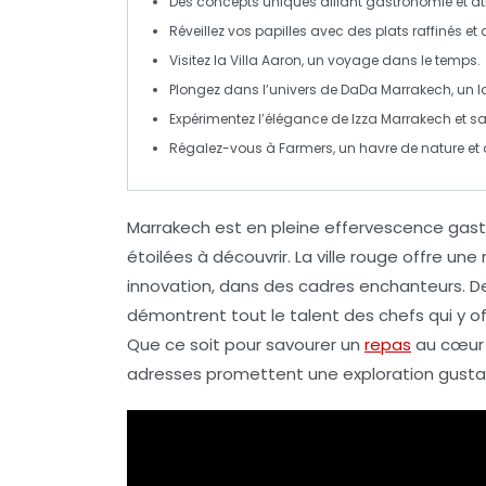
Des
concepts uniques
alliant gastronomie et a
Réveillez vos
papilles
avec des plats raffinés et c
Visitez la
Villa Aaron
, un voyage dans le temps.
Plongez dans l’univers de
DaDa Marrakech
, un 
Expérimentez l’élégance de
Izza Marrakech
et sa
Régalez-vous à
Farmers
, un havre de nature et 
Marrakech
est en pleine effervescence gas
étoilées
à découvrir. La ville rouge offre une 
innovation, dans des cadres enchanteurs.
démontrent tout le talent des chefs qui y o
Que ce soit pour savourer un
repas
au cœur 
adresses promettent une
exploration gusta