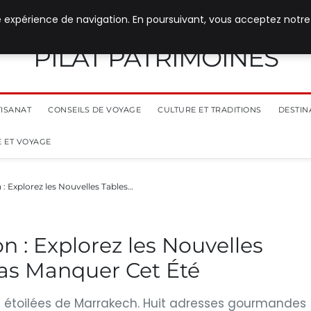
e expérience de navigation. En poursuivant, vous acceptez notre
PILAT PATRIMOINES
TISANAT
CONSEILS DE VOYAGE
CULTURE ET TRADITIONS
DESTIN
 ET VOYAGE
 : Explorez les Nouvelles Tables…
n : Explorez les Nouvelles
Pas Manquer Cet Été
es étoilées de Marrakech. Huit adresses gourmandes