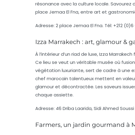
résonance avec la culture locale. Savourez de
place Jemaa El Fna, entre art et gastronomi
Adresse:
2 place Jemaa El Fna.
Tél:
+212 (0)6 
Izza Marrakech : art, glamour & 
À l’intérieur d’un
riad de luxe
,
Izza Marrakech
f
Ce lieu se veut un véritable musée où fusio
végétation luxuriante, sert de cadre à une e
chef marocain talentueux mettent en valeur
glamour et décontractée. Les saveurs issues
chaque assiette.
Adresse:
46 Driba Laarida, Sidi Ahmed Souss
Farmers, un jardin gourmand à 