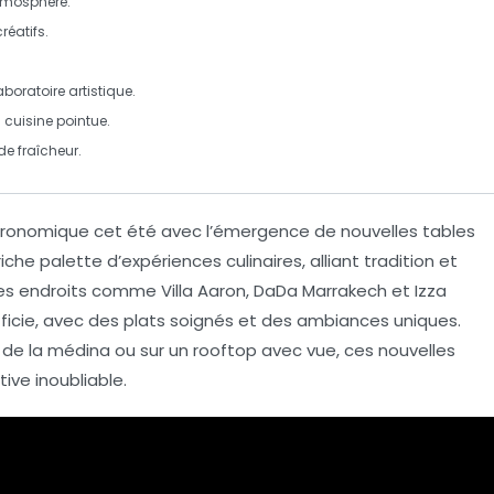
tmosphère.
réatifs.
laboratoire artistique.
 cuisine pointue.
de fraîcheur.
tronomique cet été avec l’émergence de
nouvelles tables
riche palette d’expériences culinaires, alliant tradition et
 Des endroits comme
Villa Aaron
,
DaDa Marrakech
et
Izza
fficie, avec des plats soignés et des ambiances uniques.
de la médina ou sur un rooftop avec vue, ces nouvelles
tive
inoubliable.