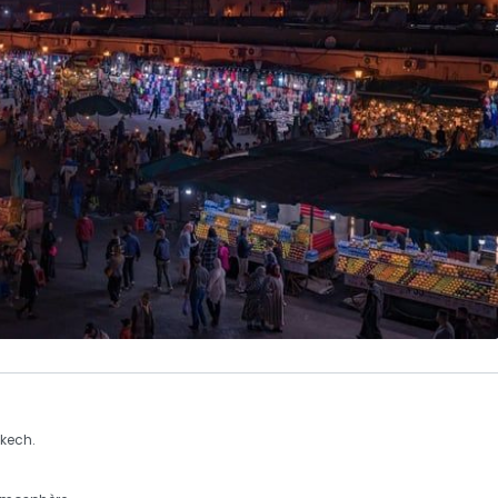
akech
.