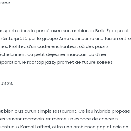
sine.
ansporte dans le passé avec son ambiance Belle Époque et
d réinterprété par le groupe Amazoz incarne une fusion entre
es. Profitez d’un cadre enchanteur, où des paons
’échelonnent du petit déjeuner marocain au dîner
paration, le rooftop jazzy promet de future soirées
 08 28.
t bien plus qu’un simple restaurant. Ce lieu hybride propose
n restaurant marocain, et même un espace de concerts.
talentueux Kamal Laftimi, offre une ambiance pop et chic en