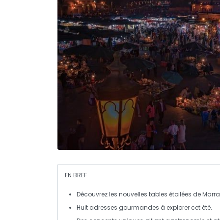
EN BREF
Découvrez les
nouvelles tables étoilées
de
Marr
Huit adresses gourmandes à
explorer
cet été.