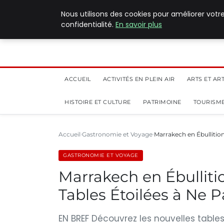
5 août 2026
Nous utilisons des cookies pour améliorer votr
confidentialité.
En savoir plus
ACCUEIL
ACTIVITÉS EN PLEIN AIR
ARTS ET AR
HISTOIRE ET CULTURE
PATRIMOINE
TOURISME
Accueil
Gastronomie et Voyage
Marrakech en Ébullition
GASTRONOMIE ET VOYAGE
Marrakech en Ébullitio
Tables Étoilées à Ne 
EN BREF Découvrez les nouvelles tabl