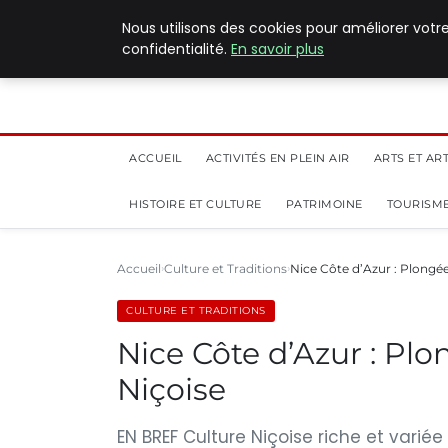
5 août 2026
Nous utilisons des cookies pour améliorer votr
confidentialité.
En savoir plus
ACCUEIL
ACTIVITÉS EN PLEIN AIR
ARTS ET AR
HISTOIRE ET CULTURE
PATRIMOINE
TOURISME
Accueil
Culture et Traditions
Nice Côte d’Azur : Plongé
CULTURE ET TRADITIONS
Nice Côte d’Azur : Pl
Niçoise
EN BREF Culture Niçoise riche et variée