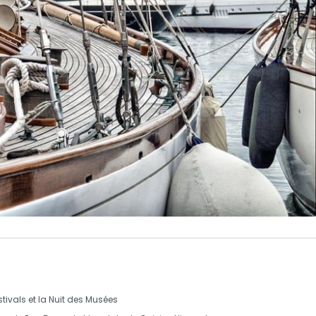
stivals
et la
Nuit des Musées