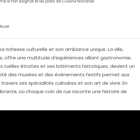
mme le
Pan Bagnat
et les plats de
Cuisine Nissarde
lturel
sa richesse culturelle et son ambiance unique. La ville,
 offre une multitude d’expériences alliant
gastronomie
,
es ruelles étroites et ses bâtiments historiques, devient un
rsité des
musées
et des événements festifs permet aux
à travers ses
spécialités culinaires
et son art de vivre. En
ibrante, où chaque coin de rue raconte une histoire de