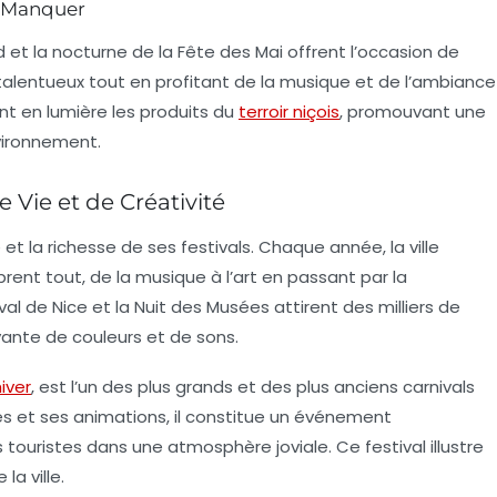
 Manquer
d
et la
nocturne de la Fête des Mai
offrent l’occasion de
talentueux tout en profitant de la musique et de l’ambiance
 en lumière les produits du
terroir niçois
, promouvant une
vironnement.
e Vie et de Créativité
 et la richesse de ses
festivals
. Chaque année, la ville
rent tout, de la musique à l’art en passant par la
al de Nice
et la
Nuit des Musées
attirent des milliers de
ivante de couleurs et de sons.
iver
, est l’un des plus grands et des plus anciens carnivals
és et ses animations, il constitue un événement
s touristes dans une atmosphère joviale. Ce festival illustre
la ville.