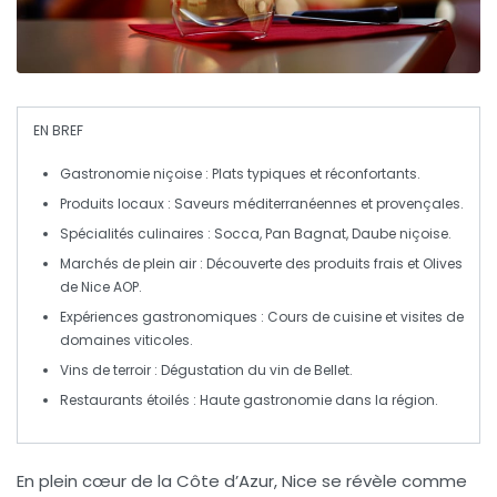
EN BREF
Gastronomie niçoise
: Plats typiques et réconfortants.
Produits locaux
: Saveurs
méditerranéennes
et
provençales
.
Spécialités culinaires
:
Socca
,
Pan Bagnat
,
Daube niçoise
.
Marchés de plein air
: Découverte des
produits frais
et
Olives
de Nice AOP
.
Expériences gastronomiques
: Cours de cuisine et visites de
domaines viticoles.
Vins de terroir
: Dégustation du
vin de Bellet
.
Restaurants étoilés
: Haute gastronomie dans la région.
En plein cœur de la Côte d’Azur,
Nice
se révèle comme