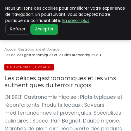
Nous utilisons des cookies pour améliorer votre expérience
PILAT PATRIMOINES
de navigation. En poursuivant, vous acceptez notre
politique de confidentialité.
En savoir plus
Refuser
Accepter
Accueil
Gastronomie et Voyage
Les délices gastronomiques et les vins authentiques du…
GASTRONOMIE ET VOYAGE
Les délices gastronomiques et les vins
authentiques du terroir niçois
EN BREF Gastronomie niçoise : Plats typiques et
réconfortants. Produits locaux : Saveurs
méditerranéennes et provençales. Spécialités
culinaires : Socca, Pan Bagnat, Daube niçoise.
Marchés de plein air : Découverte des produits