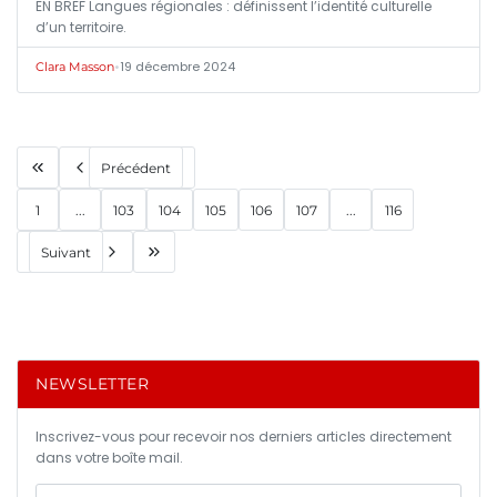
EN BREF Langues régionales : définissent l’identité culturelle
d’un territoire.
•
19 décembre 2024
Clara Masson
Précédent
1
...
103
104
105
106
107
...
116
Suivant
NEWSLETTER
Inscrivez-vous pour recevoir nos derniers articles directement
dans votre boîte mail.