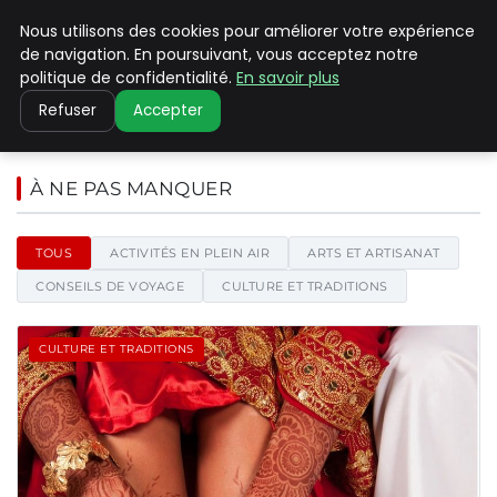
Nous utilisons des cookies pour améliorer votre expérience
PILAT PATRIMOINES
de navigation. En poursuivant, vous acceptez notre
politique de confidentialité.
En savoir plus
Refuser
Accepter
Pilat Patrimoines - Blog d'actu
À NE PAS MANQUER
TOUS
ACTIVITÉS EN PLEIN AIR
ARTS ET ARTISANAT
CONSEILS DE VOYAGE
CULTURE ET TRADITIONS
CULTURE ET TRADITIONS