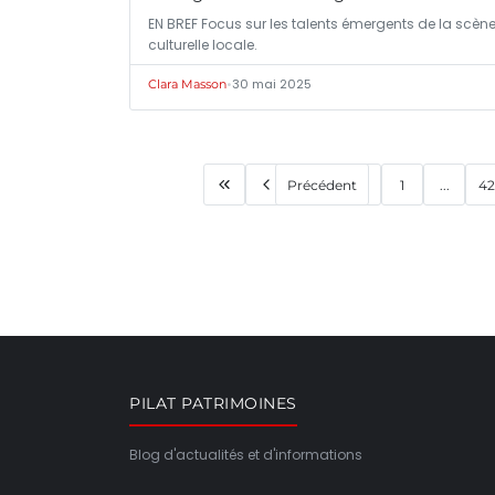
EN BREF Focus sur les talents émergents de la scèn
culturelle locale.
•
30 mai 2025
Clara Masson
Précédent
1
...
42
PILAT PATRIMOINES
Blog d'actualités et d'informations