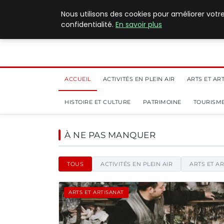
5 août 2026
Nous utilisons des cookies pour améliorer votr
confidentialité.
En savoir plus
ACCUEIL
ACTIVITÉS EN PLEIN AIR
ARTS ET AR
HISTOIRE ET CULTURE
PATRIMOINE
TOURISME
Pilat Patrimoines - Blog
À NE PAS MANQUER
TOUS
ACTIVITÉS EN PLEIN AIR
ARTS ET A
ARTS ET ARTISANAT