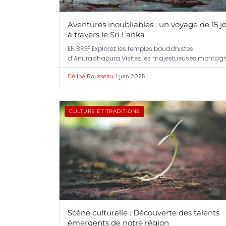
Aventures inoubliables : un voyage de 15 j
à travers le Sri Lanka
EN BREF Explorez les temples bouddhistes
d’Anuradhapura Visitez les majestueuses montag
de…
•
1 juin 2025
Céline Rousseau
CULTURE ET TRADITIONS
Scène culturelle : Découverte des talents
émergents de notre région