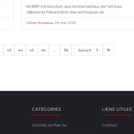
e
EN BREF Introduction aux fondamentaux de l’art pour
débutants Présentation des techniques de…
•
29 mai 2025
Céline Rousseau
43
44
45
46
...
116
Suivant
CATÉGORIES
LIENS UTILES
Activités en Plein Air
Contact