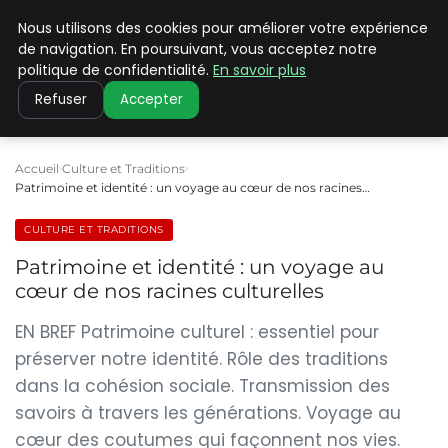
Nous utilisons des cookies pour améliorer votre expérience
PILAT PATRIMOINES
de navigation. En poursuivant, vous acceptez notre
politique de confidentialité.
En savoir plus
Refuser
Accepter
Accueil
Culture et Traditions
Patrimoine et identité : un voyage au cœur de nos racines…
CULTURE ET TRADITIONS
Patrimoine et identité : un voyage au
cœur de nos racines culturelles
EN BREF Patrimoine culturel : essentiel pour
préserver notre identité. Rôle des traditions
dans la cohésion sociale. Transmission des
savoirs à travers les générations. Voyage au
cœur des coutumes qui façonnent nos vies.