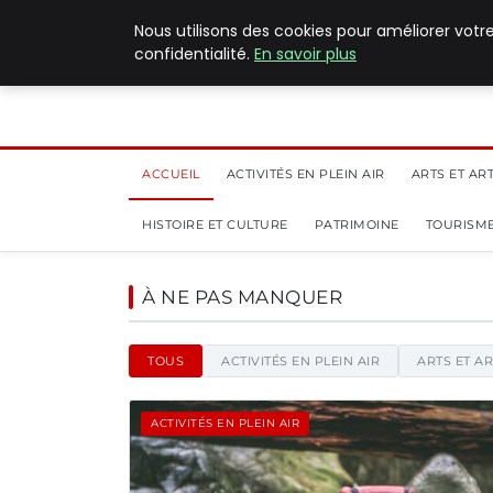
8 août 2026
Nous utilisons des cookies pour améliorer votr
confidentialité.
En savoir plus
ACCUEIL
ACTIVITÉS EN PLEIN AIR
ARTS ET AR
HISTOIRE ET CULTURE
PATRIMOINE
TOURISME
Pilat Patrimoines - Blog
À NE PAS MANQUER
TOUS
ACTIVITÉS EN PLEIN AIR
ARTS ET A
ACTIVITÉS EN PLEIN AIR