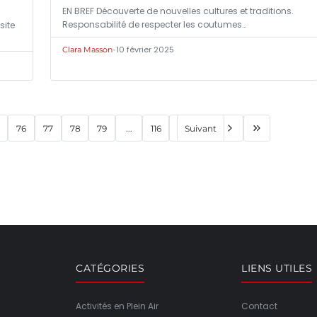
EN BREF Découverte de nouvelles cultures et traditions.
Responsabilité de respecter les coutumes…
site
•
10 février 2025
Clara Masson
76
77
78
79
...
116
Suivant
CATÉGORIES
LIENS UTILES
Activités en Plein Air
Contact