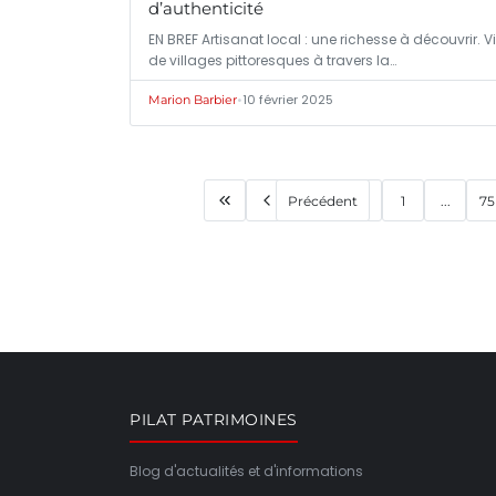
d’authenticité
EN BREF Artisanat local : une richesse à découvrir. Vi
de villages pittoresques à travers la…
•
10 février 2025
Marion Barbier
Précédent
1
...
75
PILAT PATRIMOINES
Blog d'actualités et d'informations