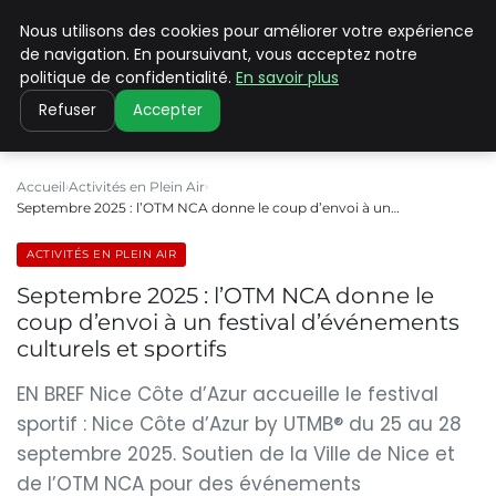
Nous utilisons des cookies pour améliorer votre expérience
PILAT PATRIMOINES
de navigation. En poursuivant, vous acceptez notre
politique de confidentialité.
En savoir plus
Refuser
Accepter
Accueil
Activités en Plein Air
Septembre 2025 : l’OTM NCA donne le coup d’envoi à un…
ACTIVITÉS EN PLEIN AIR
Septembre 2025 : l’OTM NCA donne le
coup d’envoi à un festival d’événements
culturels et sportifs
EN BREF Nice Côte d’Azur accueille le festival
sportif : Nice Côte d’Azur by UTMB® du 25 au 28
septembre 2025. Soutien de la Ville de Nice et
de l’OTM NCA pour des événements