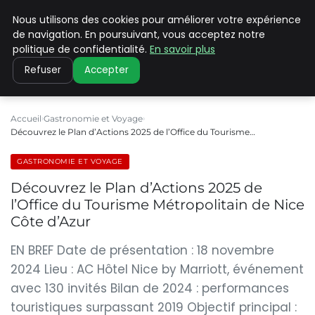
Nous utilisons des cookies pour améliorer votre expérience
PILAT PATRIMOINES
de navigation. En poursuivant, vous acceptez notre
politique de confidentialité.
En savoir plus
Refuser
Accepter
Accueil
Gastronomie et Voyage
Découvrez le Plan d’Actions 2025 de l’Office du Tourisme…
GASTRONOMIE ET VOYAGE
Découvrez le Plan d’Actions 2025 de
l’Office du Tourisme Métropolitain de Nice
Côte d’Azur
EN BREF Date de présentation : 18 novembre
2024 Lieu : AC Hôtel Nice by Marriott, événement
avec 130 invités Bilan de 2024 : performances
touristiques surpassant 2019 Objectif principal :