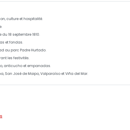
on, culture et hospitalité.
e
.
e
du
18 septembre 1810
.
as
et
fondas
.
ad
au parc Padre Hurtado.
nt les festivités.
to
,
anticucho
et
empanadas
.
ma
,
San José de Maipo
,
Valparaíso
et
Viña del Mar
.
rs