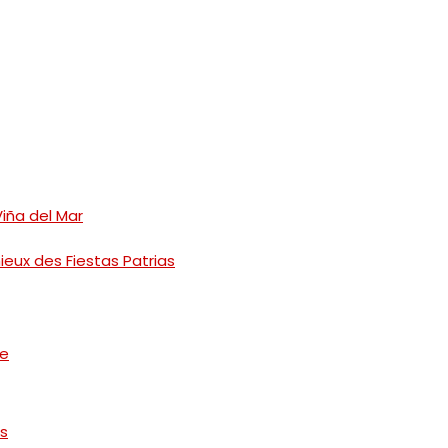
iña del Mar
eux des Fiestas Patrias
ie
as