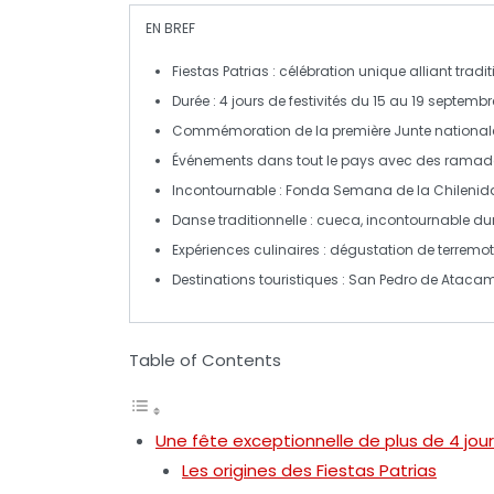
EN BREF
Fiestas Patrias
: célébration unique alliant traditi
Durée :
4 jours
de festivités du
15 au 19 septembr
Commémoration de la
première Junte national
Événements dans tout le pays avec des
ramad
Incontournable :
Fonda Semana de la Chilenid
Danse traditionnelle :
cueca
, incontournable dura
Expériences culinaires : dégustation de
terremo
Destinations touristiques :
San Pedro de Ataca
Table of Contents
Une fête exceptionnelle de plus de 4 jou
Les origines des Fiestas Patrias