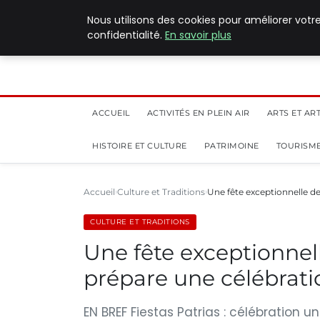
5 août 2026
Nous utilisons des cookies pour améliorer votr
confidentialité.
En savoir plus
ACCUEIL
ACTIVITÉS EN PLEIN AIR
ARTS ET AR
HISTOIRE ET CULTURE
PATRIMOINE
TOURISME
Accueil
Culture et Traditions
Une fête exceptionnelle de 
CULTURE ET TRADITIONS
Une fête exceptionnelle
prépare une célébra
EN BREF Fiestas Patrias : célébration uni