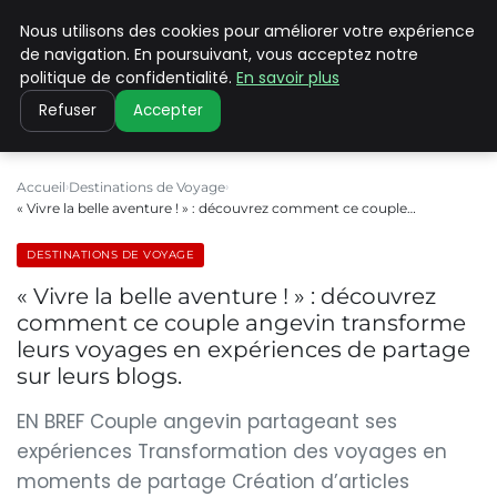
Nous utilisons des cookies pour améliorer votre expérience
PILAT PATRIMOINES
de navigation. En poursuivant, vous acceptez notre
politique de confidentialité.
En savoir plus
Refuser
Accepter
Accueil
Destinations de Voyage
« Vivre la belle aventure ! » : découvrez comment ce couple…
DESTINATIONS DE VOYAGE
« Vivre la belle aventure ! » : découvrez
comment ce couple angevin transforme
leurs voyages en expériences de partage
sur leurs blogs.
EN BREF Couple angevin partageant ses
expériences Transformation des voyages en
moments de partage Création d’articles