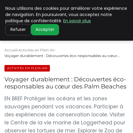
Nous utilisons des cookies pour améliorer votre expérience
PILAT PATRIMOINES
de navigation. En poursuivant, vous acceptez notre
politique de confidentialité.
En savoir plus
Refuser
Accepter
Accueil
Activités en Plein Air
Voyager durablement : Découvertes éco-responsables au cœur…
ACTIVITÉS EN PLEIN AIR
Voyager durablement : Découvertes éco-
responsables au cœur des Palm Beaches
EN BREF Protéger les océans et les zones
sauvages pendant vos vacances. Participer à
des expériences de conservation locale. Visiter
le Centre de la vie marine de Loggerhead pour
observer les tortues de mer. Explorer le Zoo de