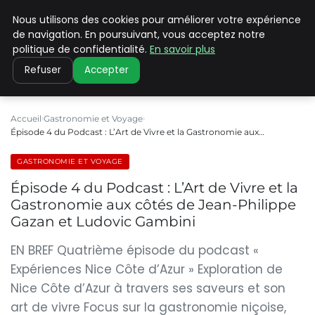
Nous utilisons des cookies pour améliorer votre expérience
PILAT PATRIMOINES
de navigation. En poursuivant, vous acceptez notre
politique de confidentialité.
En savoir plus
Refuser
Accepter
Accueil
Gastronomie et Voyage
Épisode 4 du Podcast : L’Art de Vivre et la Gastronomie aux…
GASTRONOMIE ET VOYAGE
Épisode 4 du Podcast : L’Art de Vivre et la
Gastronomie aux côtés de Jean-Philippe
Gazan et Ludovic Gambini
EN BREF Quatrième épisode du podcast «
Expériences Nice Côte d’Azur » Exploration de
Nice Côte d’Azur à travers ses saveurs et son
art de vivre Focus sur la gastronomie niçoise,