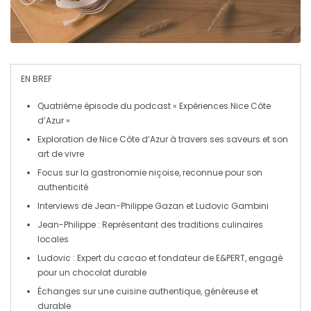
EN BREF
Quatrième épisode
du podcast «
Expériences Nice Côte
d’Azur
»
Exploration de
Nice Côte d’Azur
à travers ses
saveurs
et son
art de vivre
Focus sur la
gastronomie niçoise
, reconnue pour son
authenticité
Interviews de
Jean-Philippe Gazan
et
Ludovic Gambini
Jean-Philippe : Représentant des
traditions culinaires
locales
Ludovic : Expert du
cacao
et fondateur de E&PERT, engagé
pour un chocolat
durable
Échanges sur une cuisine
authentique
,
généreuse
et
durable