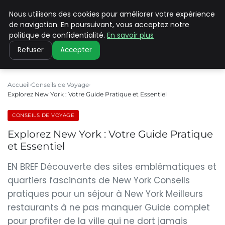
Nous utilisons des cookies pour améliorer votre expérience
PILAT PATRIMOINES
de navigation. En poursuivant, vous acceptez notre
politique de confidentialité.
En savoir plus
Refuser
Accepter
Accueil
Conseils de Voyage
Explorez New York : Votre Guide Pratique et Essentiel
CONSEILS DE VOYAGE
Explorez New York : Votre Guide Pratique
et Essentiel
EN BREF Découverte des sites emblématiques et
quartiers fascinants de New York Conseils
pratiques pour un séjour à New York Meilleurs
restaurants à ne pas manquer Guide complet
pour profiter de la ville qui ne dort jamais