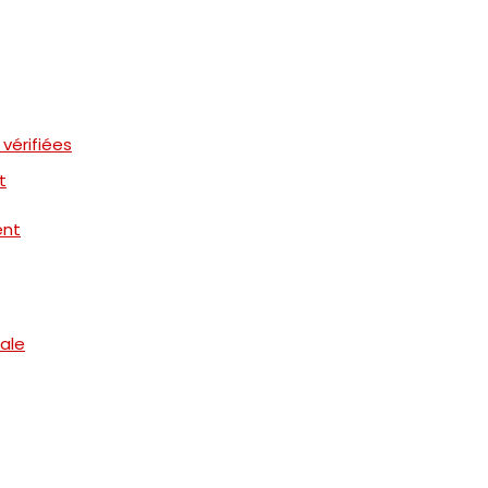
vérifiées
t
ent
bale