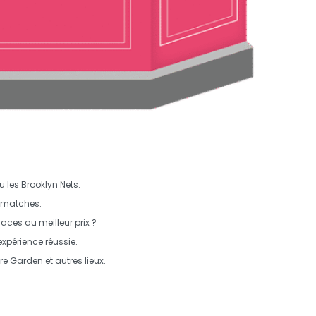
u les
Brooklyn Nets
.
s matches.
ces au meilleur prix ?
expérience réussie.
re Garden
et autres lieux.