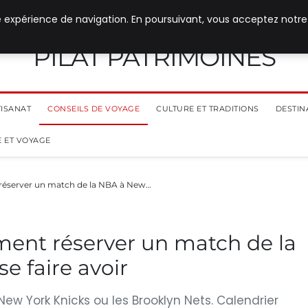
e expérience de navigation. En poursuivant, vous acceptez notre
PILAT PATRIMOINES
TISANAT
CONSEILS DE VOYAGE
CULTURE ET TRADITIONS
DESTIN
 ET VOYAGE
réserver un match de la NBA à New…
ment réserver un match de la
e faire avoir
New York Knicks ou les Brooklyn Nets. Calendrier