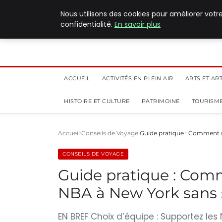
5 août 2026
Nous utilisons des cookies pour améliorer votr
confidentialité.
En savoir plus
ACCUEIL
ACTIVITÉS EN PLEIN AIR
ARTS ET AR
HISTOIRE ET CULTURE
PATRIMOINE
TOURISME
Accueil
Conseils de Voyage
Guide pratique : Comment 
CONSEILS DE VOYAGE
Guide pratique : Com
NBA à New York sans s
EN BREF Choix d’équipe : Supportez les 