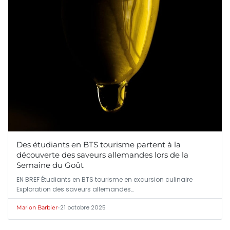
Des étudiants en BTS tourisme partent à la
découverte des saveurs allemandes lors de la
Semaine du Goût
EN BREF Étudiants en BTS tourisme en excursion culinaire
Exploration des saveurs allemandes…
•
21 octobre 2025
Marion Barbier