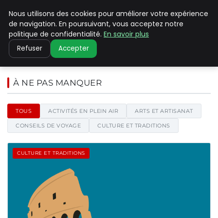
Nous utilisons des cookies pour améliorer votre expérience
PILAT PATRIMOINES
de navigation. En poursuivant, vous acceptez notre
politique de confidentialité.
En savoir plus
Refuser
Accepter
Pilat Patrimoines - Blog d'actu
À NE PAS MANQUER
TOUS
ACTIVITÉS EN PLEIN AIR
ARTS ET ARTISANAT
CONSEILS DE VOYAGE
CULTURE ET TRADITIONS
CULTURE ET TRADITIONS