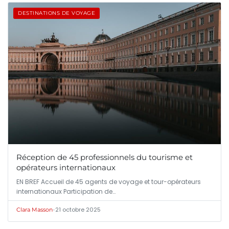
DESTINATIONS DE VOYAGE
Réception de 45 professionnels du tourisme et
opérateurs internationaux
EN BREF Accueil de 45 agents de voyage et tour-opérateurs
internationaux Participation de…
•
21 octobre 2025
Clara Masson