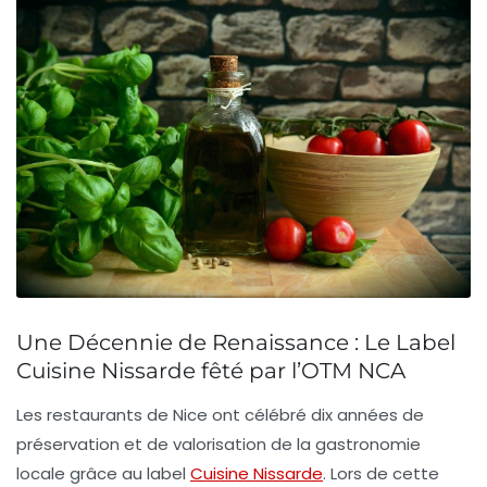
Une Décennie de Renaissance : Le Label
Cuisine Nissarde fêté par l’OTM NCA
Les
restaurants de Nice
ont célébré dix années de
préservation et de valorisation de la
gastronomie
locale
grâce au
label
Cuisine Nissarde
. Lors de cette