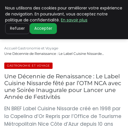
Nous utilisons des cookies pour améliorer votre expérience
PILAT PATRIMOINES
de navigation. En poursuivant, vous acceptez notre
politique de confidentialité.
En savoir plus
Refuser
Accepter
Accueil
Gastronomie et Voyage
Une Décennie de Renaissance : Le Label Cuisine Nissarde…
GASTRONOMIE ET VOYAGE
Une Décennie de Renaissance : Le Label
Cuisine Nissarde fêté par l’OTM NCA avec
une Soirée Inaugurale pour Lancer une
Année de Festivités
EN BREF Label Cuisine Nissarde créé en 1998 par
la Capelina d’Or Repris par l’Office de Tourisme
Métropolitain Nice Côte d’Azur depuis 10 ans