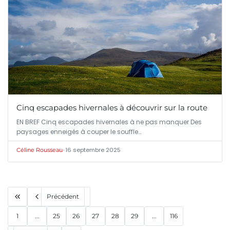
Cinq escapades hivernales à découvrir sur la route
EN BREF Cinq escapades hivernales à ne pas manquer Des
paysages enneigés à couper le souffle…
•
16 septembre 2025
Céline Rousseau
Précédent
1
...
25
26
27
28
29
...
116