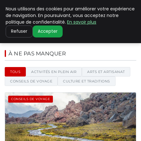
Nous utilisons des cookies pour améliorer votre expérience
PILAT PATRIMOINES
de navigation. En poursuivant, vous acceptez notre
politique de confidentialité.
En savoir plus
Refuser
Accepter
Pilat Patrimoines - Blog d'actu
À NE PAS MANQUER
TOUS
ACTIVITÉS EN PLEIN AIR
ARTS ET ARTISANAT
CONSEILS DE VOYAGE
CULTURE ET TRADITIONS
CONSEILS DE VOYAGE