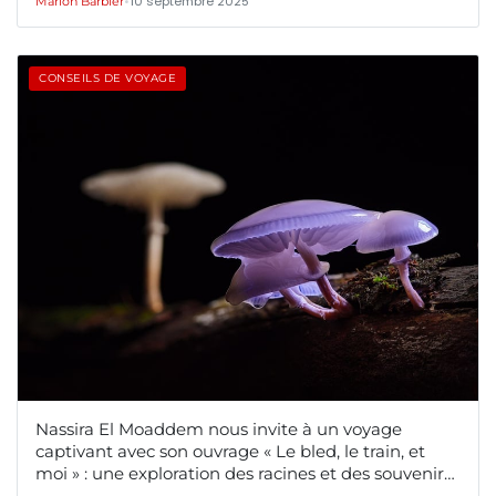
•
10 septembre 2025
Marion Barbier
CONSEILS DE VOYAGE
Nassira El Moaddem nous invite à un voyage
captivant avec son ouvrage « Le bled, le train, et
moi » : une exploration des racines et des souvenirs
familiaux au cœur du Maroc.