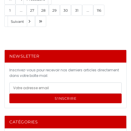
1
...
27
28
29
30
31
...
116
Suivant
NEWSLETTER
Inscrivez-vous pour recevoir nos derniers articles directement
dans votre boîte mail.
S'INSCRIRE
CATÉGORIES