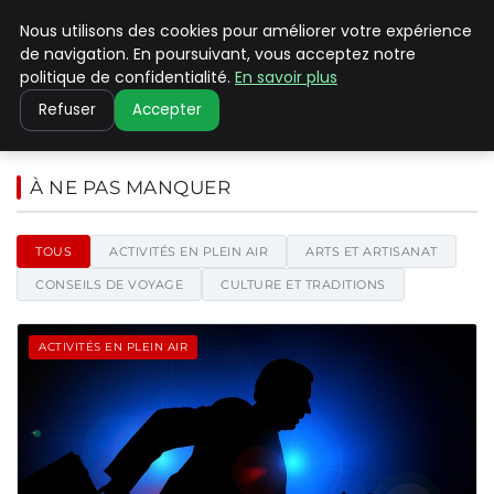
Nous utilisons des cookies pour améliorer votre expérience
PILAT PATRIMOINES
de navigation. En poursuivant, vous acceptez notre
politique de confidentialité.
En savoir plus
Refuser
Accepter
Pilat Patrimoines - Blog d'actu
À NE PAS MANQUER
TOUS
ACTIVITÉS EN PLEIN AIR
ARTS ET ARTISANAT
CONSEILS DE VOYAGE
CULTURE ET TRADITIONS
ACTIVITÉS EN PLEIN AIR