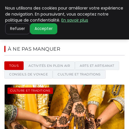
Nous utilisons des cookies pour améliorer votre expérience
PILAT PATRIMOINES
de navigation. En poursuivant, vous acceptez notre
politique de confidentialité.
En savoir plus
Refuser
Accepter
Pilat Patrimoines - Blog d'actu
À NE PAS MANQUER
TOUS
ACTIVITÉS EN PLEIN AIR
ARTS ET ARTISANAT
CONSEILS DE VOYAGE
CULTURE ET TRADITIONS
CULTURE ET TRADITIONS