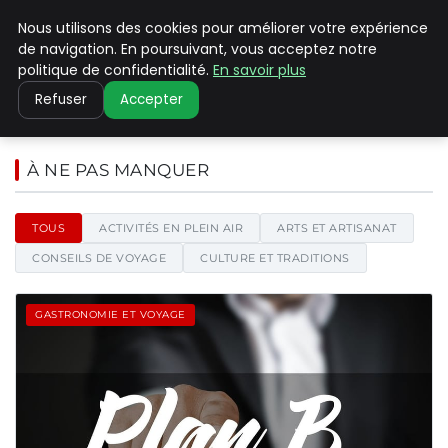
Nous utilisons des cookies pour améliorer votre expérience
PILAT PATRIMOINES
de navigation. En poursuivant, vous acceptez notre
politique de confidentialité.
En savoir plus
Refuser
Accepter
Pilat Patrimoines - Blog d'actu
À NE PAS MANQUER
TOUS
ACTIVITÉS EN PLEIN AIR
ARTS ET ARTISANAT
CONSEILS DE VOYAGE
CULTURE ET TRADITIONS
GASTRONOMIE ET VOYAGE