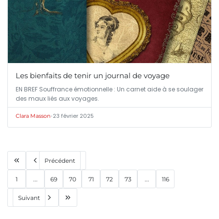
Les bienfaits de tenir un journal de voyage
EN BREF Souffrance émotionnelle : Un carnet aide à se soulager
des maux liés aux voyages.
•
23 février 2025
Clara Masson
Précédent
1
...
69
70
71
72
73
...
116
Suivant