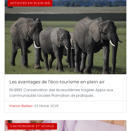
ACTIVITÉS EN PLEIN AIR
Les avantages de l’éco-tourisme en plein air
EN BREF Conservation des écosystèmes fragiles Appui aux
communautés locales Promotion de pratiques…
•
23 février 2025
Marion Barbier
GASTRONOMIE ET VOYAGE