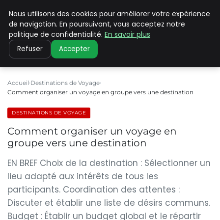
Nous utilisons des cookies pour améliorer votre expérience
PILAT PATRIMOINES
de navigation. En poursuivant, vous acceptez notre
politique de confidentialité.
En savoir plus
Refuser
Accepter
Accueil
Destinations de Voyage
Comment organiser un voyage en groupe vers une destination
DESTINATIONS DE VOYAGE
Comment organiser un voyage en
groupe vers une destination
EN BREF Choix de la destination : Sélectionner un
lieu adapté aux intérêts de tous les
participants. Coordination des attentes :
Discuter et établir une liste de désirs communs.
Budget : Établir un budget global et le répartir