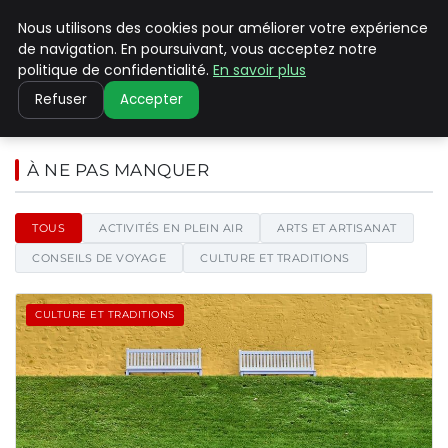
Nous utilisons des cookies pour améliorer votre expérience
PILAT PATRIMOINES
de navigation. En poursuivant, vous acceptez notre
politique de confidentialité.
En savoir plus
Refuser
Accepter
Pilat Patrimoines - Blog d'actu
À NE PAS MANQUER
TOUS
ACTIVITÉS EN PLEIN AIR
ARTS ET ARTISANAT
CONSEILS DE VOYAGE
CULTURE ET TRADITIONS
CULTURE ET TRADITIONS