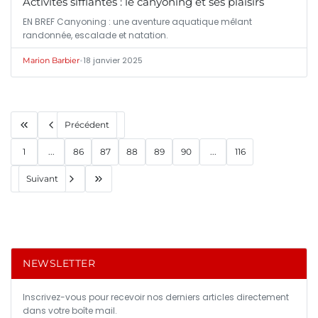
Activités sifflantes : le canyoning et ses plaisirs
EN BREF Canyoning : une aventure aquatique mêlant
randonnée, escalade et natation.
•
18 janvier 2025
Marion Barbier
Précédent
1
...
86
87
88
89
90
...
116
Suivant
NEWSLETTER
Inscrivez-vous pour recevoir nos derniers articles directement
dans votre boîte mail.