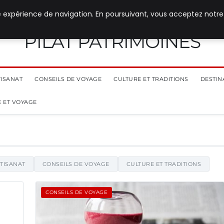
e expérience de navigation. En poursuivant, vous acceptez notre
PILAT PATRIMOINES
TISANAT
CONSEILS DE VOYAGE
CULTURE ET TRADITIONS
DESTIN
 ET VOYAGE
 d'actualités et d'informations
RTISANAT
CONSEILS DE VOYAGE
CULTURE ET TRADITIONS
CONSEILS DE VOYAGE