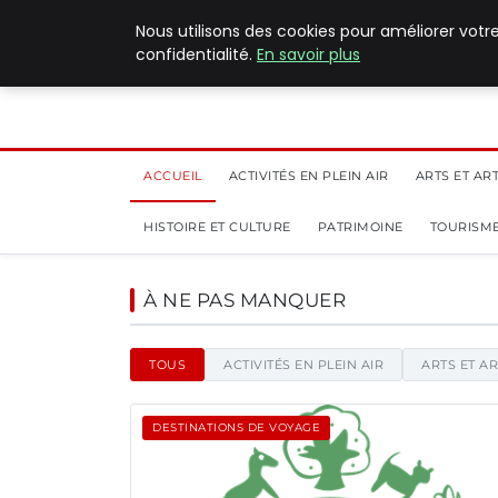
8 août 2026
Nous utilisons des cookies pour améliorer votr
confidentialité.
En savoir plus
ACCUEIL
ACTIVITÉS EN PLEIN AIR
ARTS ET AR
HISTOIRE ET CULTURE
PATRIMOINE
TOURISME
Pilat Patrimoines - Blog
À NE PAS MANQUER
TOUS
ACTIVITÉS EN PLEIN AIR
ARTS ET A
DESTINATIONS DE VOYAGE