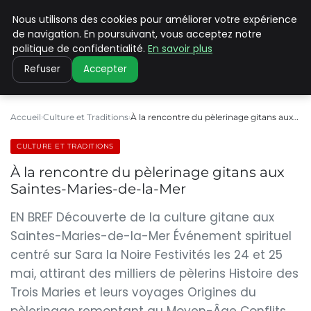
Nous utilisons des cookies pour améliorer votre expérience
PILAT PATRIMOINES
de navigation. En poursuivant, vous acceptez notre
politique de confidentialité.
En savoir plus
Refuser
Accepter
Accueil
Culture et Traditions
À la rencontre du pèlerinage gitans aux…
CULTURE ET TRADITIONS
À la rencontre du pèlerinage gitans aux
Saintes-Maries-de-la-Mer
EN BREF Découverte de la culture gitane aux
Saintes-Maries-de-la-Mer Événement spirituel
centré sur Sara la Noire Festivités les 24 et 25
mai, attirant des milliers de pèlerins Histoire des
Trois Maries et leurs voyages Origines du