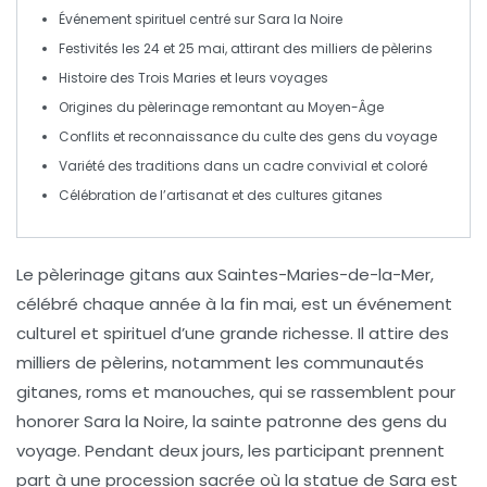
Événement spirituel centré sur
Sara la Noire
Festivités les
24 et 25 mai
, attirant des milliers de pèlerins
Histoire des
Trois Maries
et leurs voyages
Origines du pèlerinage remontant au
Moyen-Âge
Conflits et reconnaissance du culte des
gens du voyage
Variété des traditions dans un cadre convivial et coloré
Célébration de l’artisanat et des cultures gitanes
Le pèlerinage gitans
aux Saintes-Maries-de-la-Mer
,
célébré chaque année à la fin mai, est un
événement
culturel
et
spirituel
d’une grande richesse. Il attire des
milliers de pèlerins, notamment les communautés
gitanes, roms et manouches, qui se rassemblent pour
honorer
Sara la Noire
, la sainte patronne des gens du
voyage. Pendant deux jours, les participant prennent
part à une
procession sacrée
où la statue de Sara est