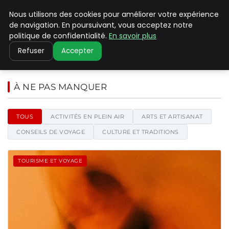
Nous utilisons des cookies pour améliorer votre expérience
PILAT PATRIMOINES
de navigation. En poursuivant, vous acceptez notre
politique de confidentialité.
En savoir plus
Refuser
Accepter
Pilat Patrimoines - Blog d'actu
À NE PAS MANQUER
TOUS
ACTIVITÉS EN PLEIN AIR
ARTS ET ARTISANAT
CONSEILS DE VOYAGE
CULTURE ET TRADITIONS
TOURISME ET VOYAGE