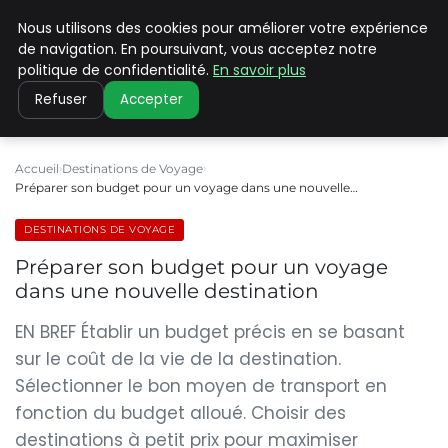
Nous utilisons des cookies pour améliorer votre expérience
PILAT PATRIMOINES
de navigation. En poursuivant, vous acceptez notre
politique de confidentialité.
En savoir plus
Refuser
Accepter
Accueil
Destinations de Voyage
Préparer son budget pour un voyage dans une nouvelle…
DESTINATIONS DE VOYAGE
Préparer son budget pour un voyage
dans une nouvelle destination
EN BREF Établir un budget précis en se basant
sur le coût de la vie de la destination.
Sélectionner le bon moyen de transport en
fonction du budget alloué. Choisir des
destinations à petit prix pour maximiser